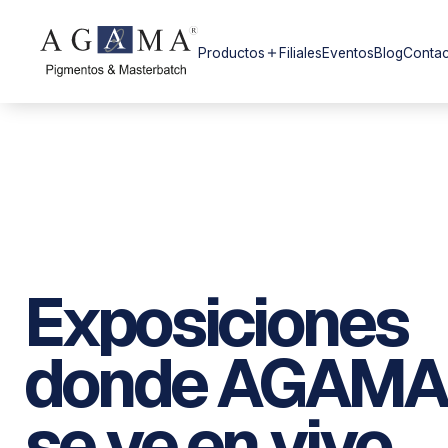
Productos
Filiales
Eventos
Blog
Contac
add
Exposiciones
donde AGAM
se ve en vivo.