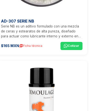
AD-307 SERIE NB
Serie NB es un aditivo formulado con una mezcla
de ceras y estearatos de alta pureza, diseñado
para actuar como lubricante interno y externo en
procesos de transformación de polímeros.
$165 MXN
picture_as_pdf
Ficha técnica
Cotizar