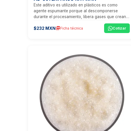
Este aditivo es utilizado en plásticos es como
agente espumante porque al descomponerse
durante el procesamiento, libera gases que crean
una estructura celular en el material plástico, lo
$232 MXN
picture_as_pdf
Ficha técnica
Cotizar
que ayuda a reducir ligeramente su densidad.