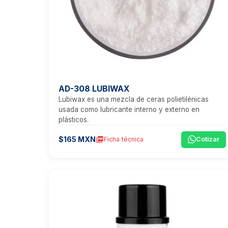
AD-308 LUBIWAX
Lubiwax es una mezcla de ceras polietilénicas
usada como lubricante interno y externo en
plásticos.
$165 MXN
picture_as_pdf
Ficha técnica
Cotizar