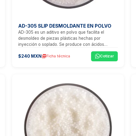
AD-305 SLIP DESMOLDANTE EN POLVO
‍AD-305 es un aditivo en polvo que facilita el
desmoldeo de piezas plásticas hechas por
inyección o soplado. Se produce con ácidos
grasos de alta pureza para asegurar buena
$240 MXN
picture_as_pdf
Ficha técnica
Cotizar
calidad.