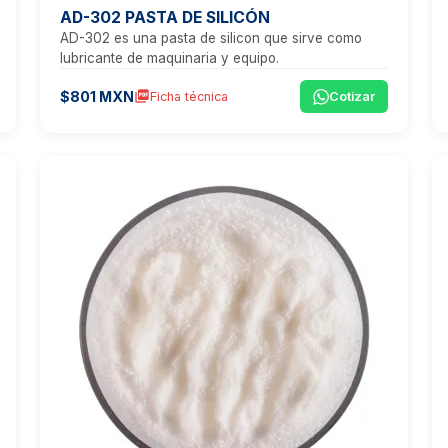
AD-302 PASTA DE SILICÓN
AD-302 es una pasta de silicon que sirve como
lubricante de maquinaria y equipo.
$801 MXN
picture_as_pdf
Ficha técnica
Cotizar