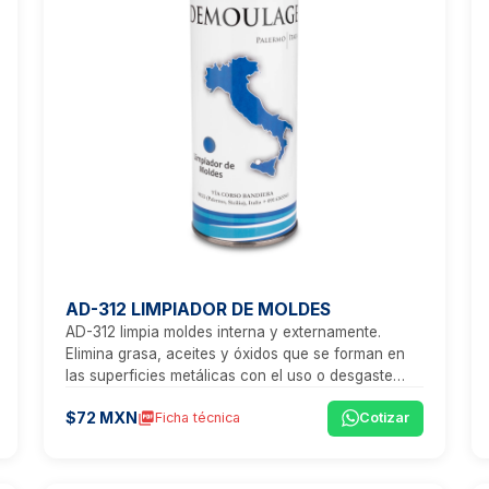
AD-312 LIMPIADOR DE MOLDES
AD-312 limpia moldes interna y externamente.
Elimina grasa, aceites y óxidos que se forman en
las superficies metálicas con el uso o desgaste
natural.
$72 MXN
picture_as_pdf
Ficha técnica
Cotizar