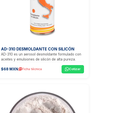
AD-310 DESMOLDANTE CON SILICÓN
AD-310 es un aerosol desmoldante formulado con
aceites y emulsiones de silicón de alta pureza.
$68 MXN
picture_as_pdf
Ficha técnica
Cotizar