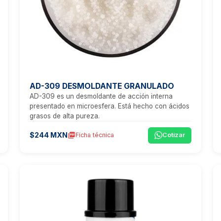
AD-309 DESMOLDANTE GRANULADO
AD-309 es un desmoldante de acción interna
presentado en microesfera. Está hecho con ácidos
grasos de alta pureza.
$244 MXN
picture_as_pdf
Ficha técnica
Cotizar