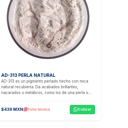
AD-313 PERLA NATURAL
AD-313 es un pigmento perlado hecho con mica
natural recubierta. Da acabados brillantes,
nacarados o metálicos, como los de una perla o
metal precioso.
$439 MXN
picture_as_pdf
Ficha técnica
Cotizar