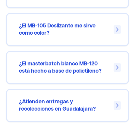
¿El MB-105 Deslizante me sirve
arrow_forward_ios
como color?
¿El masterbatch blanco MB-120
arrow_forward_ios
está hecho a base de polietileno?
¿Atienden entregas y
arrow_forward_ios
recolecciones en Guadalajara?