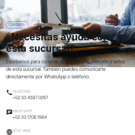
Contacto
¿Necesitas ayuda con
esta sucursal?
Escríbenos para conocer disponibilidad, atención y datos
de esta sucursal. También puedes comunicarte
directamente por WhatsApp o teléfono.
phone
TELÉFONO
+52 33 4387 0267
chat
WHATSAPP
+52 33 1708 1984
language
SITIO WEB