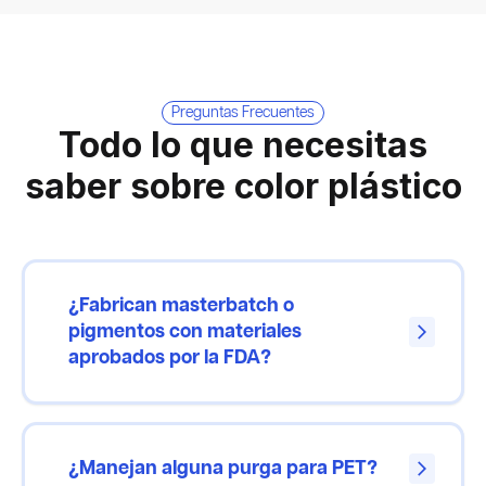
Preguntas Frecuentes
Todo lo que necesitas
saber sobre color plástico
¿Fabrican masterbatch o
pigmentos con materiales
arrow_forward_ios
aprobados por la FDA?
¿Manejan alguna purga para PET?
arrow_forward_ios