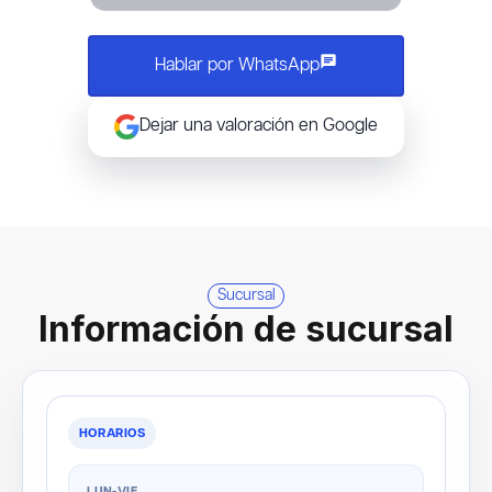
chat
Hablar por WhatsApp
Dejar una valoración en Google
Sucursal
Información de sucursal
HORARIOS