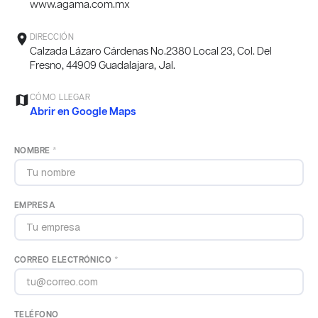
www.agama.com.mx
location_on
DIRECCIÓN
Calzada Lázaro Cárdenas No.2380 Local 23, Col. Del
Fresno, 44909 Guadalajara, Jal.
map
CÓMO LLEGAR
Abrir en Google Maps
NOMBRE *
EMPRESA
CORREO ELECTRÓNICO *
TELÉFONO