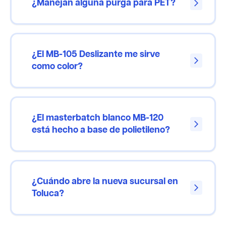
¿Manejan alguna purga para PET?
arrow_forward_ios
¿El MB-105 Deslizante me sirve
arrow_forward_ios
como color?
¿El masterbatch blanco MB-120
arrow_forward_ios
está hecho a base de polietileno?
¿Cuándo abre la nueva sucursal en
arrow_forward_ios
Toluca?