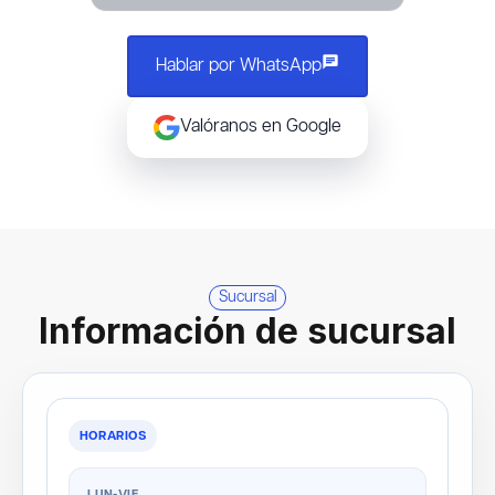
chat
Hablar por WhatsApp
Valóranos en Google
Sucursal
Información de sucursal
HORARIOS