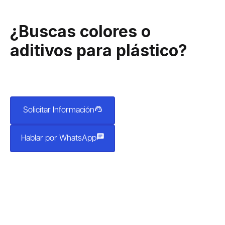
¿Buscas colores o
aditivos para plástico?
Nuestro equipo puede ayudarte a encontrar materiales
compatibles con tu proceso y aplicación.
support_agent
Solicitar Información
chat
Hablar por WhatsApp