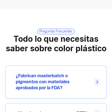
Preguntas Frecuentes
Todo lo que necesitas
saber sobre color plástico
¿Fabrican masterbatch o
pigmentos con materiales
arrow_forward_ios
aprobados por la FDA?