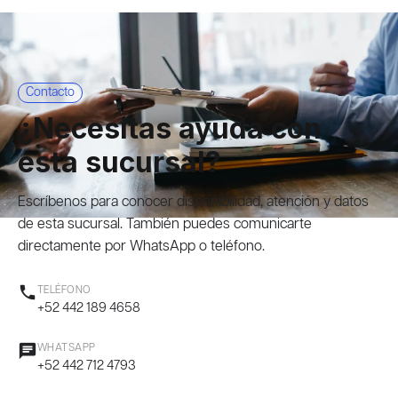
Contacto
¿Necesitas ayuda con
esta sucursal?
Escríbenos para conocer disponibilidad, atención y datos
de esta sucursal. También puedes comunicarte
directamente por WhatsApp o teléfono.
phone
TELÉFONO
+52 442 189 4658
chat
WHATSAPP
+52 442 712 4793