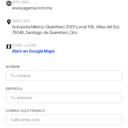
language
SITIO WEB
www.agama.com.mx
location_on
DIRECCIÓN
Autopista México-Querétaro 2001-Local 106, Villas del Sol,
76046, Santiago de Querétaro, Qro.
map
CÓMO LLEGAR
Abrir en Google Maps
NOMBRE *
EMPRESA
CORREO ELECTRÓNICO *