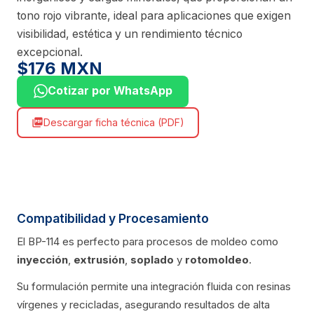
tono rojo vibrante, ideal para aplicaciones que exigen
visibilidad, estética y un rendimiento técnico
excepcional.
$176 MXN
Cotizar por WhatsApp
Descargar ficha técnica (PDF)
picture_as_pdf
Compatibilidad y Procesamiento
El BP-114 es perfecto para procesos de moldeo como
inyección
,
extrusión
,
soplado
y
rotomoldeo
.
Su formulación permite una integración fluida con resinas
vírgenes y recicladas, asegurando resultados de alta