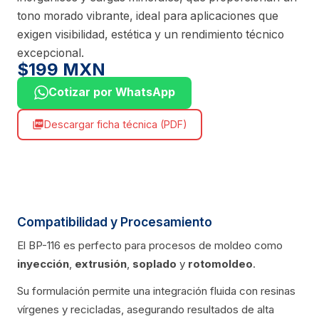
tono morado vibrante, ideal para aplicaciones que
exigen visibilidad, estética y un rendimiento técnico
excepcional.
$199 MXN
Cotizar por WhatsApp
Descargar ficha técnica (PDF)
picture_as_pdf
Compatibilidad y Procesamiento
El BP-116 es perfecto para procesos de moldeo como
inyección
,
extrusión
,
soplado
y
rotomoldeo
.
Su formulación permite una integración fluida con resinas
vírgenes y recicladas, asegurando resultados de alta