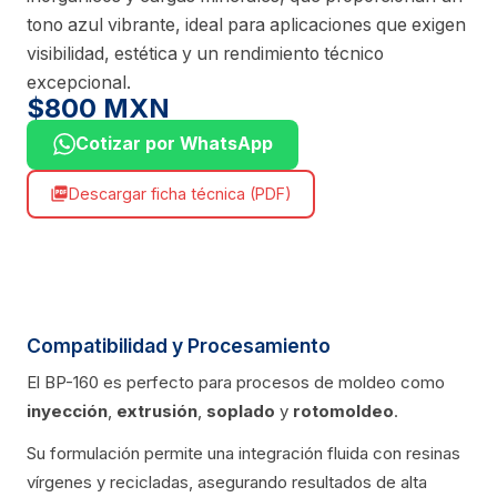
tono azul vibrante, ideal para aplicaciones que exigen
visibilidad, estética y un rendimiento técnico
excepcional.
$800 MXN
Cotizar por WhatsApp
Descargar ficha técnica (PDF)
picture_as_pdf
Compatibilidad y Procesamiento
El BP-160 es perfecto para procesos de moldeo como
inyección
,
extrusión
,
soplado
y
rotomoldeo
.
Su formulación permite una integración fluida con resinas
vírgenes y recicladas, asegurando resultados de alta