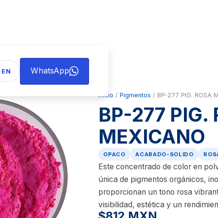
WhatsApp
EN
Inicio
/
Pigmentos
/ BP-277 PIG. ROSA 
BP-277 PIG.
MEXICANO
OPACO
ACABADO-SOLIDO
ROS
Este concentrado de color en pol
única de pigmentos orgánicos, in
proporcionan un tono rosa vibrant
visibilidad, estética y un rendimi
$812 MXN