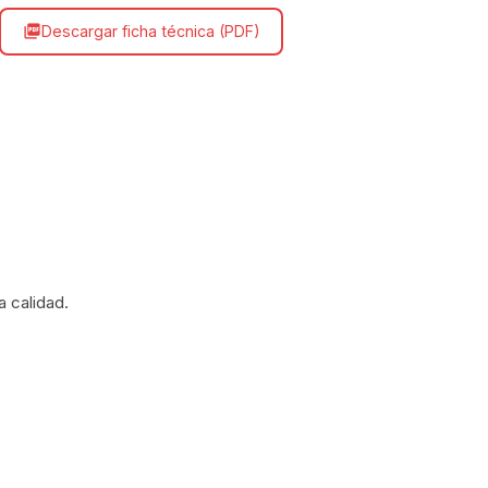
Descargar ficha técnica (PDF)
picture_as_pdf
a calidad.