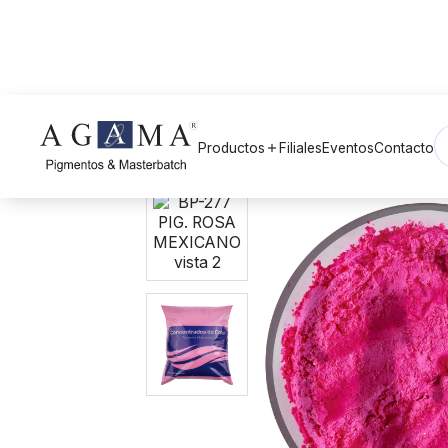
Volver a Pigmentos
arrow_back
Productos
Filiales
Eventos
Contacto
add